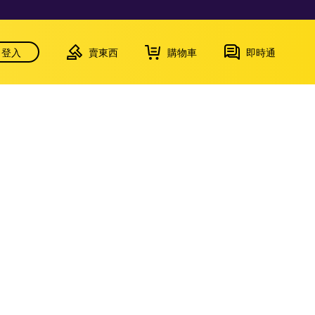
登入
賣東西
購物車
即時通