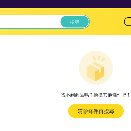
搜尋
找不到商品嗎？換換其他條件吧！
清除條件再搜尋