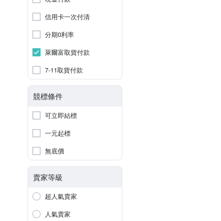
信用卡一次付清
分期0利率
萊爾富取貨付款
7-11取貨付款
競標條件
可立即結標
一元起標
無底價
賣家等級
超人氣賣家
人氣賣家