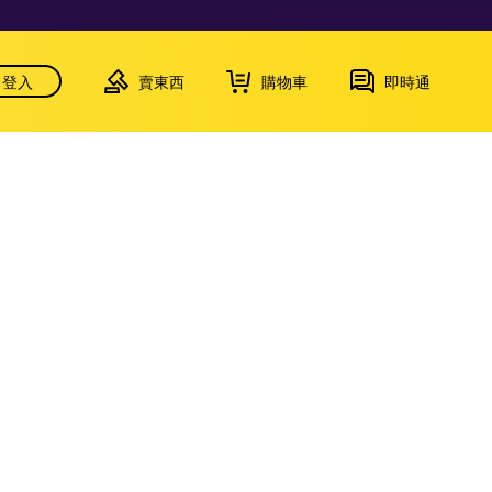
登入
賣東西
購物車
即時通