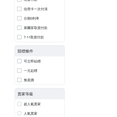
信用卡一次付清
分期0利率
萊爾富取貨付款
7-11取貨付款
競標條件
可立即結標
一元起標
無底價
賣家等級
超人氣賣家
人氣賣家