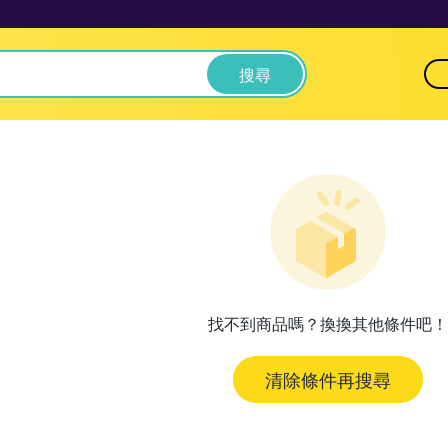
搜尋
找不到商品嗎？換換其他條件吧！
清除條件再搜尋