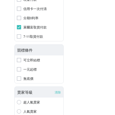
信用卡一次付清
分期0利率
萊爾富取貨付款
7-11取貨付款
競標條件
可立即結標
一元起標
無底價
賣家等級
清除
超人氣賣家
人氣賣家