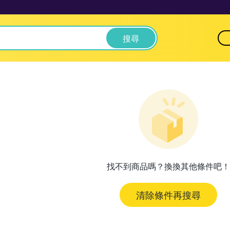
搜尋
找不到商品嗎？換換其他條件吧！
清除條件再搜尋