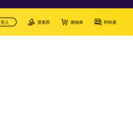
登入
賣東西
購物車
即時通