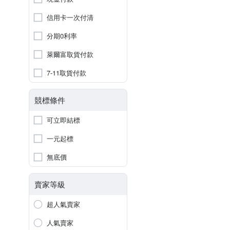
信用卡一次付清
分期0利率
萊爾富取貨付款
7-11取貨付款
競標條件
可立即結標
一元起標
無底價
賣家等級
超人氣賣家
人氣賣家