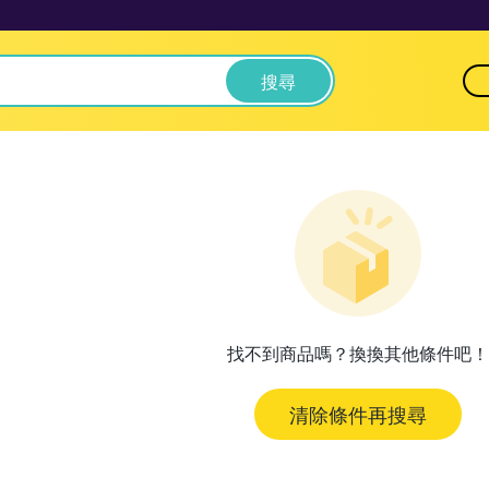
搜尋
找不到商品嗎？換換其他條件吧！
清除條件再搜尋