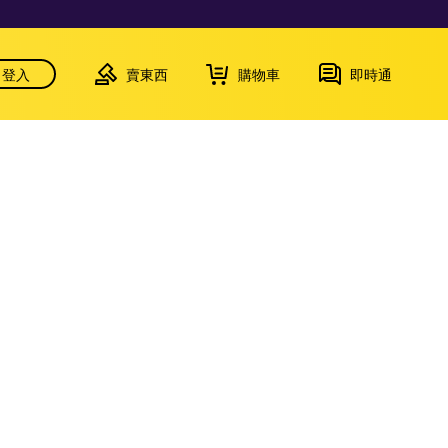
登入
賣東西
購物車
即時通