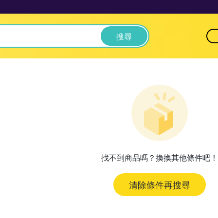
搜尋
找不到商品嗎？換換其他條件吧！
清除條件再搜尋