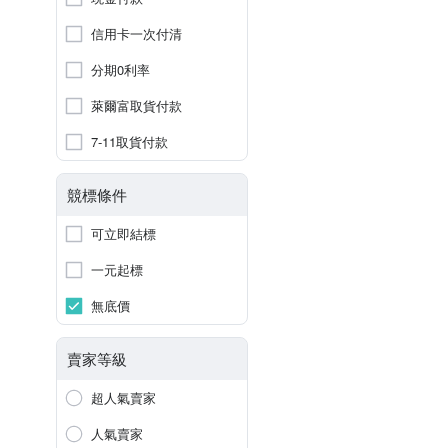
信用卡一次付清
分期0利率
萊爾富取貨付款
7-11取貨付款
競標條件
可立即結標
一元起標
無底價
賣家等級
超人氣賣家
人氣賣家