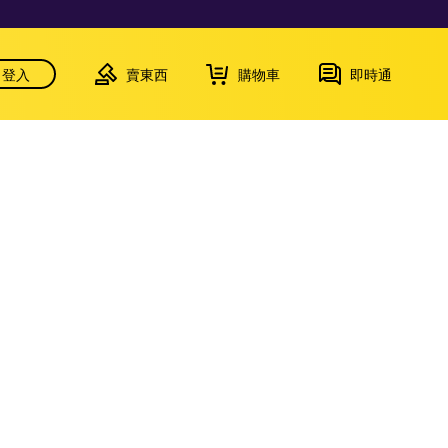
登入
賣東西
購物車
即時通