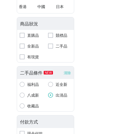
香港
中國
日本
商品狀況
直購品
競標品
全新品
二手品
有現貨
二手品條件
清除
NEW
福利品
近全新
八成新
出清品
收藏品
付款方式
現金付款