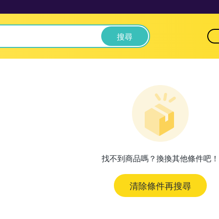
搜尋
找不到商品嗎？換換其他條件吧！
清除條件再搜尋