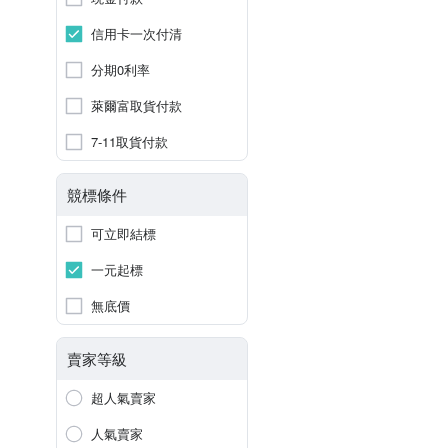
信用卡一次付清
分期0利率
萊爾富取貨付款
7-11取貨付款
競標條件
可立即結標
一元起標
無底價
賣家等級
超人氣賣家
人氣賣家