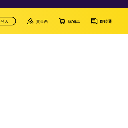
登入
賣東西
購物車
即時通