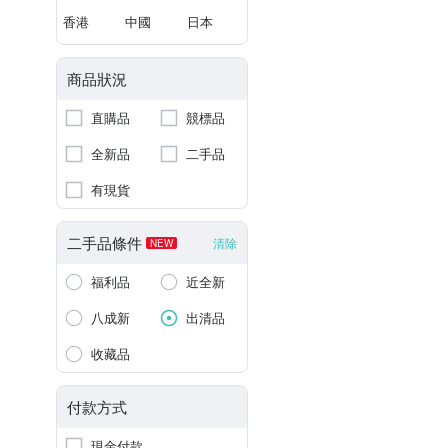
香港
中國
日本
商品狀況
直購品
競標品
全新品
二手品
有現貨
二手品條件
清除
NEW
福利品
近全新
八成新
出清品
收藏品
付款方式
現金付款