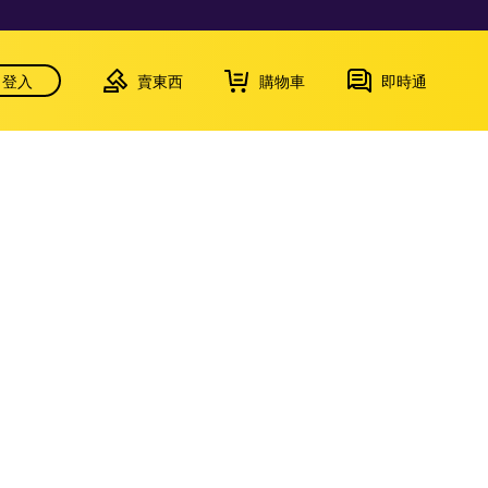
登入
賣東西
購物車
即時通