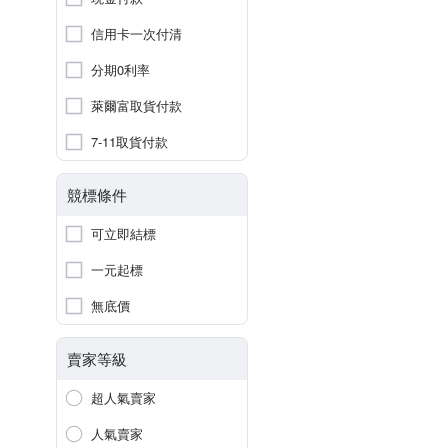
信用卡一次付清
分期0利率
萊爾富取貨付款
7-11取貨付款
競標條件
可立即結標
一元起標
無底價
賣家等級
超人氣賣家
人氣賣家