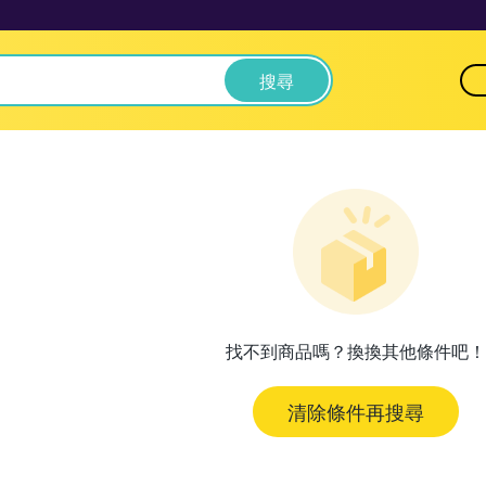
搜尋
找不到商品嗎？換換其他條件吧！
清除條件再搜尋