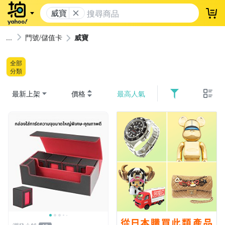
威寶
登
門號/儲值卡
威寶
全部
分類
最新上架
價格
最高人氣