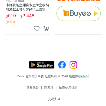
潤發小舖
10
卡牌收納盒開窗卡盒牌盒收納
箱游戲王寶可夢ptcg三國殺海
賊王dtcg
510 -
2,448
$
$
折扣碼
Yahoo台灣電子商務 版權所有 © 2026 服務條款(
更新
)
服務條款
|
隱私權
|
拍賣使用規範
交易安全