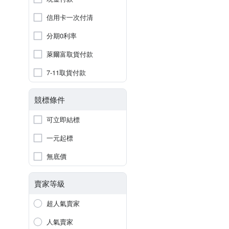
信用卡一次付清
分期0利率
萊爾富取貨付款
7-11取貨付款
競標條件
可立即結標
一元起標
無底價
賣家等級
超人氣賣家
人氣賣家