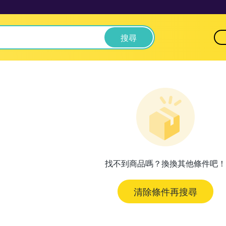
搜尋
找不到商品嗎？換換其他條件吧！
清除條件再搜尋