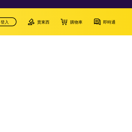
登入
賣東西
購物車
即時通