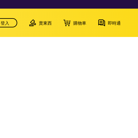
登入
賣東西
購物車
即時通