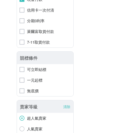
信用卡一次付清
分期0利率
萊爾富取貨付款
7-11取貨付款
競標條件
可立即結標
一元起標
無底價
賣家等級
清除
超人氣賣家
人氣賣家