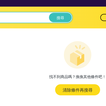
搜尋
找不到商品嗎？換換其他條件吧！
清除條件再搜尋