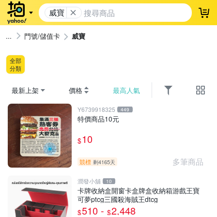
威寶
登
門號/儲值卡
威寶
全部
分類
最新上架
價格
最高人氣
Y6739918325
449
特價商品10元
10
$
多筆商品
競標
剩4165天
潤發小舖
10
卡牌收納盒開窗卡盒牌盒收納箱游戲王寶
可夢ptcg三國殺海賊王dtcg
510 -
2,448
$
$