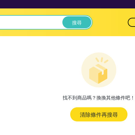
搜尋
找不到商品嗎？換換其他條件吧！
清除條件再搜尋