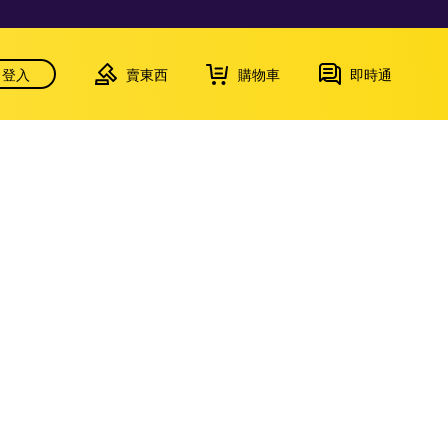
登入
賣東西
購物車
即時通