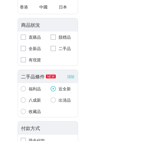
香港
中國
日本
商品狀況
直購品
競標品
全新品
二手品
有現貨
二手品條件
清除
NEW
福利品
近全新
八成新
出清品
收藏品
付款方式
現金付款