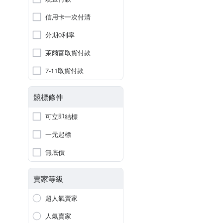
信用卡一次付清
分期0利率
萊爾富取貨付款
7-11取貨付款
競標條件
可立即結標
一元起標
無底價
賣家等級
超人氣賣家
人氣賣家