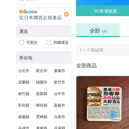
3C家電精選
全部
運送
(1)
可面交
跨國運送
1 ~ 1 筆結果
所在地
全部商品
台北市
新北市
基隆市
宜蘭縣
桃園市
新竹市
新竹縣
苗栗縣
台中市
彰化縣
南投縣
嘉義市
嘉義縣
雲林縣
台南市
高雄市
屏東縣
花蓮縣