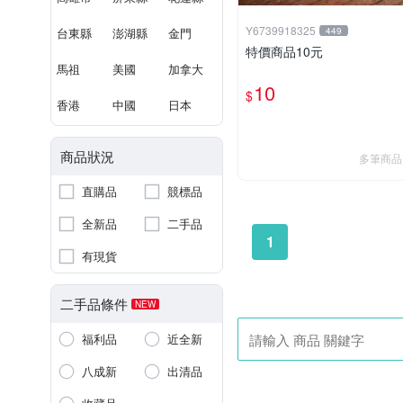
Y6739918325
台東縣
澎湖縣
金門
449
特價商品10元
馬祖
美國
加拿大
10
$
香港
中國
日本
商品狀況
多筆商品
直購品
競標品
全新品
二手品
1
有現貨
二手品條件
NEW
福利品
近全新
八成新
出清品