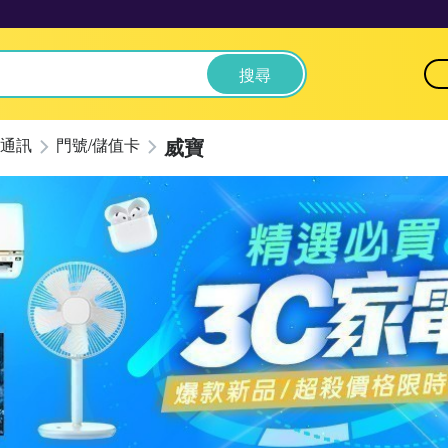
搜尋
威寶
通訊
門號/儲值卡