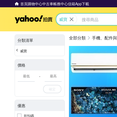
首頁
購物中心
中古車
帳務中心
信箱
App下載
Yahoo拍賣
威寶
手機、配件與
分類清單
威寶
價格
-
確定
優惠
折扣碼