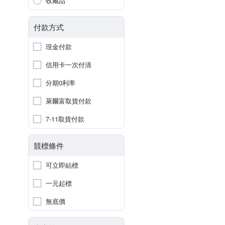
收藏品
付款方式
現金付款
信用卡一次付清
分期0利率
萊爾富取貨付款
7-11取貨付款
競標條件
可立即結標
一元起標
無底價