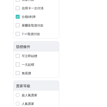
信用卡一次付清
分期0利率
萊爾富取貨付款
7-11取貨付款
競標條件
可立即結標
一元起標
無底價
賣家等級
超人氣賣家
人氣賣家