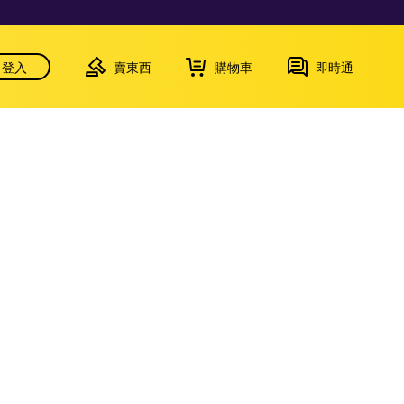
登入
賣東西
購物車
即時通