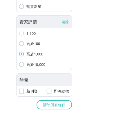
拍賣新星
賣家評價
清除
1-100
高於100
高於1,000
高於10,000
時間
新刊登
即將結標
清除所有條件