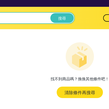
搜尋
找不到商品嗎？換換其他條件吧！
清除條件再搜尋