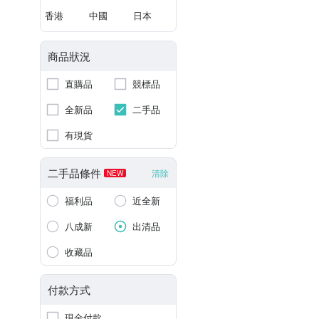
香港
中國
日本
商品狀況
直購品
競標品
全新品
二手品
有現貨
二手品條件
清除
NEW
福利品
近全新
八成新
出清品
收藏品
付款方式
現金付款