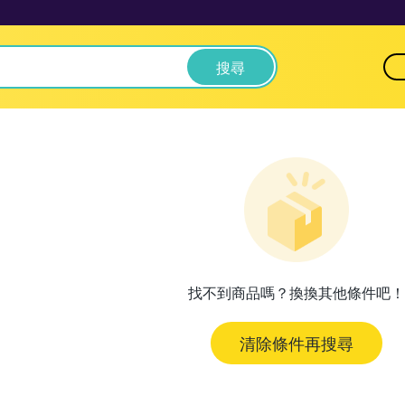
搜尋
找不到商品嗎？換換其他條件吧！
清除條件再搜尋