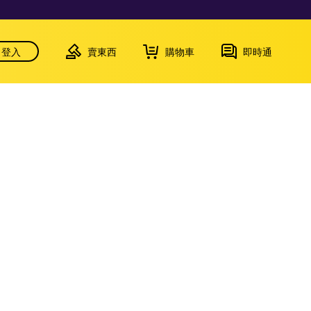
登入
賣東西
購物車
即時通