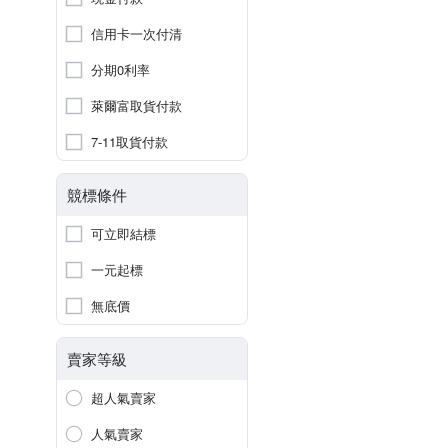
信用卡一次付清
分期0利率
萊爾富取貨付款
7-11取貨付款
競標條件
可立即結標
一元起標
無底價
賣家等級
超人氣賣家
人氣賣家