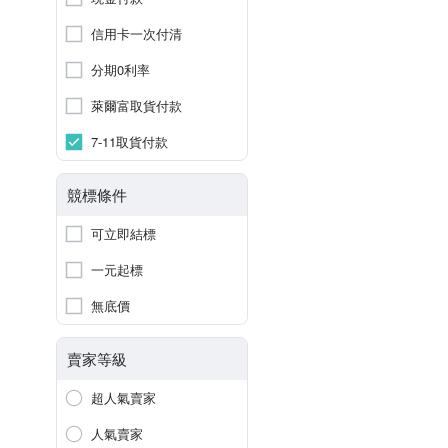
信用卡一次付清
分期0利率
萊爾富取貨付款
7-11取貨付款
競標條件
可立即結標
一元起標
無底價
賣家等級
超人氣賣家
人氣賣家