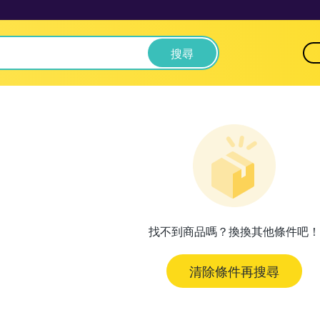
搜尋
找不到商品嗎？換換其他條件吧！
清除條件再搜尋