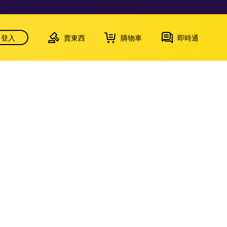
登入
賣東西
購物車
即時通