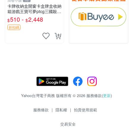
潤發小舖
10
卡牌收納盒開窗卡盒牌盒收納
箱游戲王寶可夢ptcg三國殺海
賊王dtcg
510 -
2,448
$
$
折扣碼
Yahoo台灣電子商務 版權所有 © 2026 服務條款(
更新
)
服務條款
|
隱私權
|
拍賣使用規範
交易安全