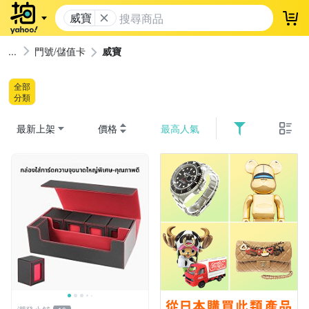
威寶
登
門號/儲值卡
威寶
全部
分類
最新上架
價格
最高人氣