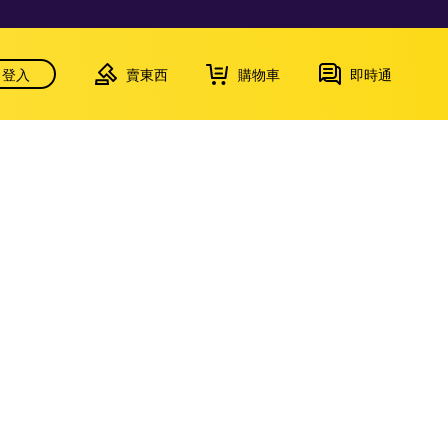
登入
賣東西
購物車
即時通