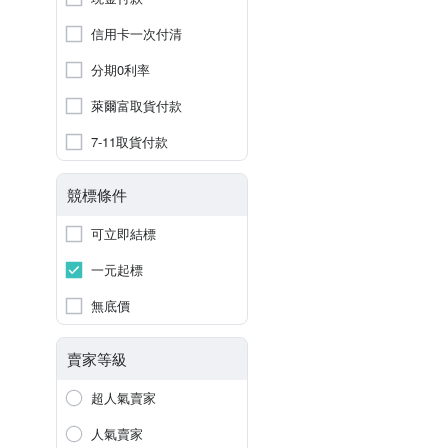
信用卡一次付清
分期0利率
萊爾富取貨付款
7-11取貨付款
競標條件
可立即結標
一元起標
無底價
賣家等級
超人氣賣家
人氣賣家