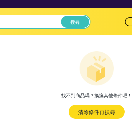
搜尋
找不到商品嗎？換換其他條件吧！
清除條件再搜尋