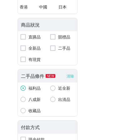
香港
中國
日本
商品狀況
直購品
競標品
全新品
二手品
有現貨
二手品條件
清除
NEW
福利品
近全新
八成新
出清品
收藏品
付款方式
現金付款