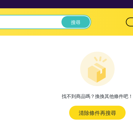
搜尋
找不到商品嗎？換換其他條件吧！
清除條件再搜尋