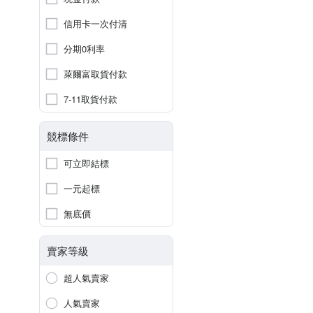
信用卡一次付清
分期0利率
萊爾富取貨付款
7-11取貨付款
競標條件
可立即結標
一元起標
無底價
賣家等級
超人氣賣家
人氣賣家