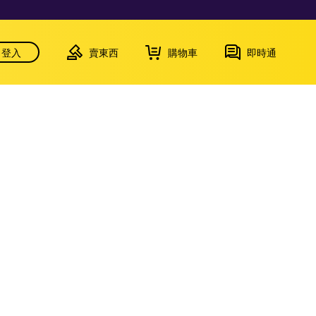
登入
賣東西
購物車
即時通