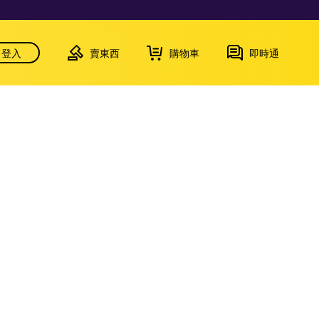
登入
賣東西
購物車
即時通