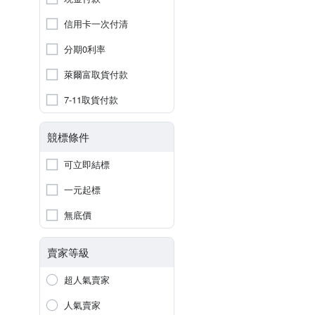
信用卡一次付清
分期0利率
萊爾富取貨付款
7-11取貨付款
競標條件
可立即結標
一元起標
無底價
賣家等級
超人氣賣家
人氣賣家