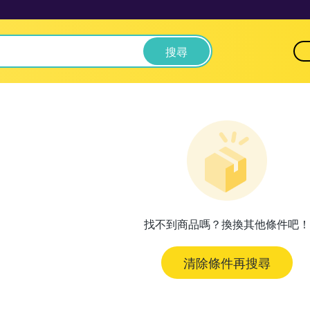
搜尋
找不到商品嗎？換換其他條件吧！
清除條件再搜尋