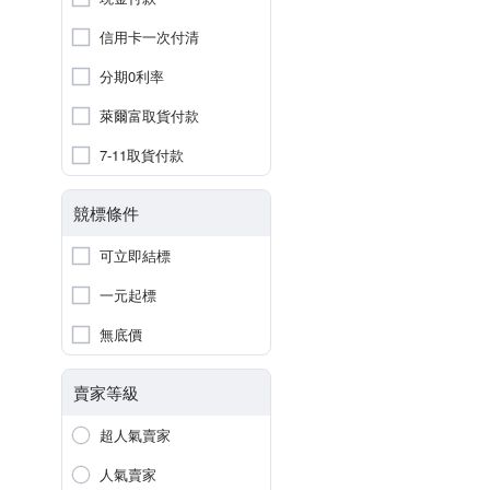
信用卡一次付清
分期0利率
萊爾富取貨付款
7-11取貨付款
競標條件
可立即結標
一元起標
無底價
賣家等級
超人氣賣家
人氣賣家