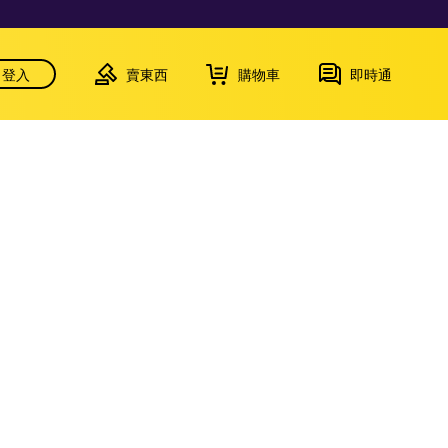
登入
賣東西
購物車
即時通