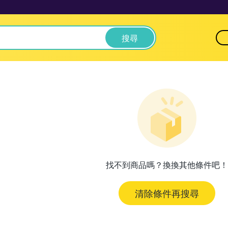
搜尋
找不到商品嗎？換換其他條件吧！
清除條件再搜尋