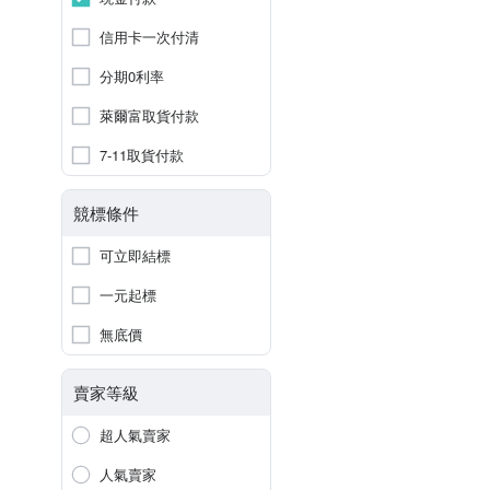
信用卡一次付清
分期0利率
萊爾富取貨付款
7-11取貨付款
競標條件
可立即結標
一元起標
無底價
賣家等級
超人氣賣家
人氣賣家