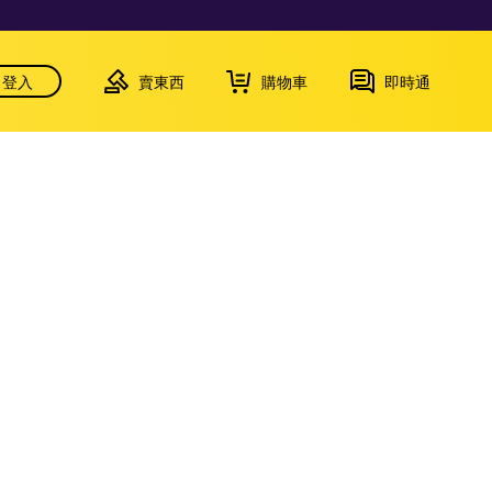
登入
賣東西
購物車
即時通