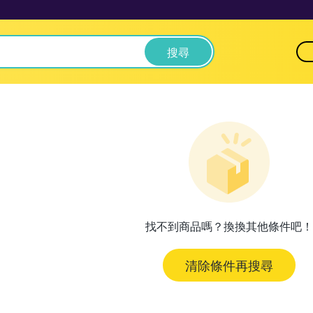
搜尋
找不到商品嗎？換換其他條件吧！
清除條件再搜尋