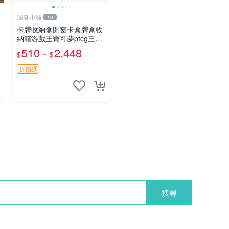
潤發小舖
10
卡牌收納盒開窗卡盒牌盒收
納箱游戲王寶可夢ptcg三國
殺海賊王dtcg
510 -
2,448
$
$
折扣碼
搜尋