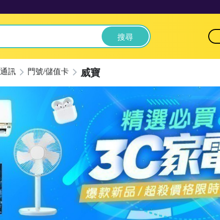
搜尋
威寶
通訊
門號/儲值卡