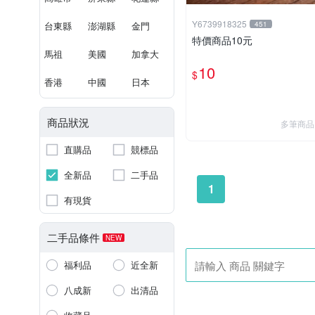
Y6739918325
台東縣
澎湖縣
金門
451
特價商品10元
馬祖
美國
加拿大
10
$
香港
中國
日本
商品狀況
多筆商品
直購品
競標品
全新品
二手品
1
有現貨
二手品條件
NEW
福利品
近全新
八成新
出清品