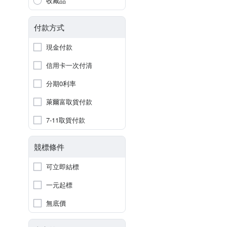
收藏品
付款方式
現金付款
信用卡一次付清
分期0利率
萊爾富取貨付款
7-11取貨付款
競標條件
可立即結標
一元起標
無底價