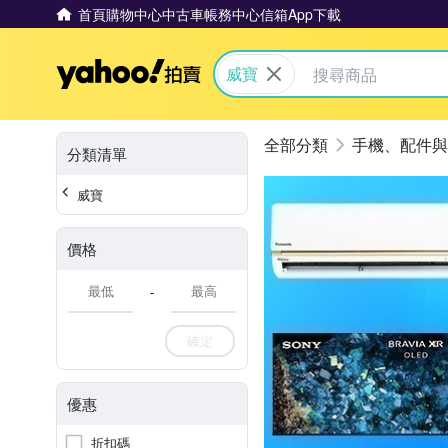
首頁
購物中心
中古車
帳務中心
信箱
App下載
Yahoo拍賣
威寶
手機、配件與
分類清單
威寶
價格
-
確定
優惠
折扣碼