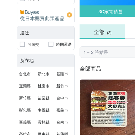
3C家電精選
全部
運送
(2)
可面交
跨國運送
1 ~ 2 筆結果
所在地
全部商品
台北市
新北市
基隆市
宜蘭縣
桃園市
新竹市
新竹縣
苗栗縣
台中市
彰化縣
南投縣
嘉義市
嘉義縣
雲林縣
台南市
高雄市
屏東縣
花蓮縣