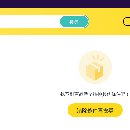
搜尋
找不到商品嗎？換換其他條件吧！
清除條件再搜尋