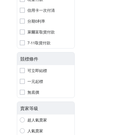
信用卡一次付清
分期0利率
萊爾富取貨付款
7-11取貨付款
競標條件
可立即結標
一元起標
無底價
賣家等級
超人氣賣家
人氣賣家