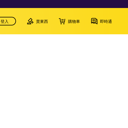
登入
賣東西
購物車
即時通