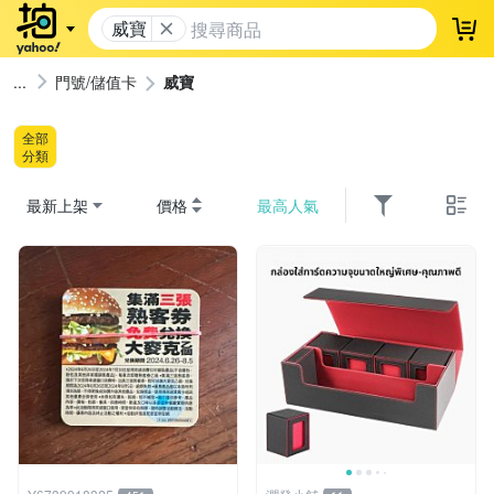
威寶
登
門號/儲值卡
威寶
全部
分類
最新上架
價格
最高人氣