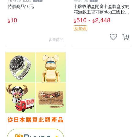
Y6739918325
潤發小舖
451
11
特價商品10元
卡牌收納盒開窗卡盒牌盒收納
箱游戲王寶可夢ptcg三國殺海
賊王dtcg
10
510 -
2,448
$
$
$
折扣碼
多筆商品