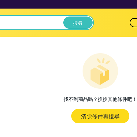
搜尋
找不到商品嗎？換換其他條件吧！
清除條件再搜尋