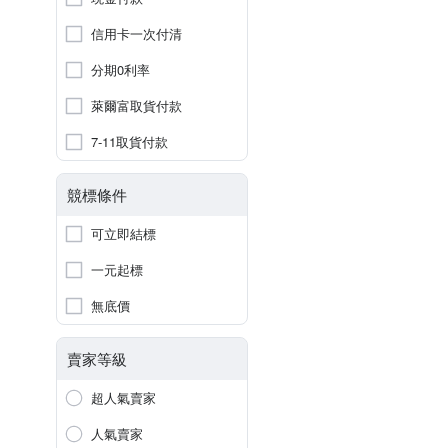
信用卡一次付清
分期0利率
萊爾富取貨付款
7-11取貨付款
競標條件
可立即結標
一元起標
無底價
賣家等級
超人氣賣家
人氣賣家