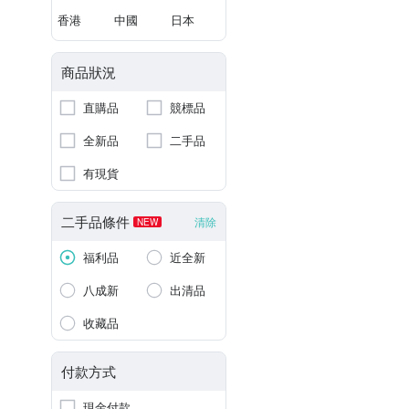
香港
中國
日本
商品狀況
直購品
競標品
全新品
二手品
有現貨
二手品條件
清除
NEW
福利品
近全新
八成新
出清品
收藏品
付款方式
現金付款