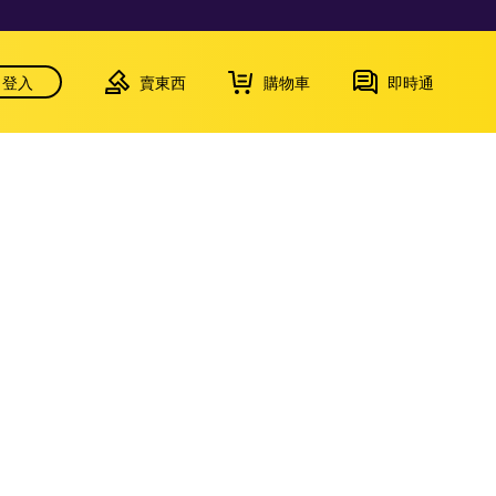
登入
賣東西
購物車
即時通