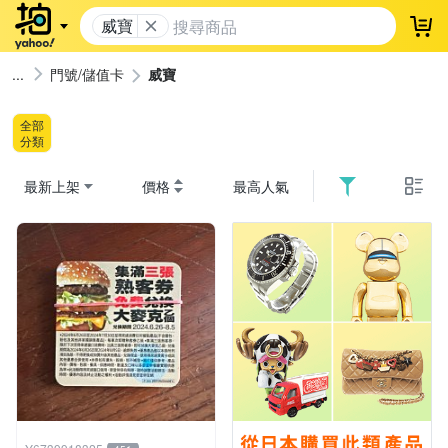
威寶
登
門號/儲值卡
威寶
全部
分類
最新上架
價格
最高人氣