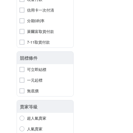
信用卡一次付清
分期0利率
萊爾富取貨付款
7-11取貨付款
競標條件
可立即結標
一元起標
無底價
賣家等級
超人氣賣家
人氣賣家