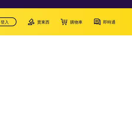
登入
賣東西
購物車
即時通