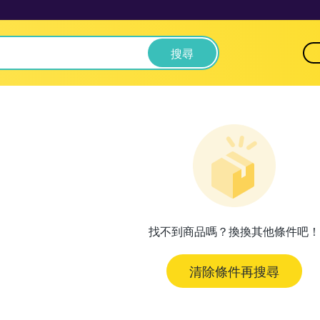
搜尋
找不到商品嗎？換換其他條件吧！
清除條件再搜尋