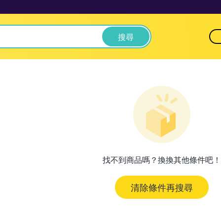
搜尋
找不到商品嗎？換換其他條件吧！
清除條件再搜尋