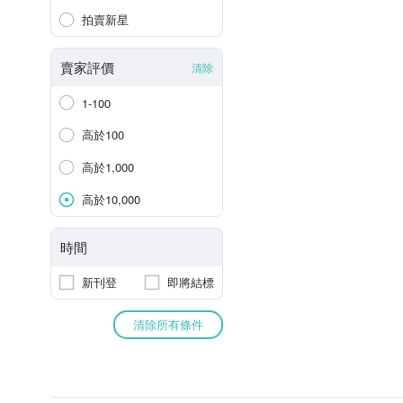
拍賣新星
賣家評價
清除
1-100
高於100
高於1,000
高於10,000
時間
新刊登
即將結標
清除所有條件