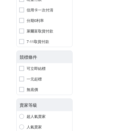
信用卡一次付清
分期0利率
萊爾富取貨付款
7-11取貨付款
競標條件
可立即結標
一元起標
無底價
賣家等級
超人氣賣家
人氣賣家