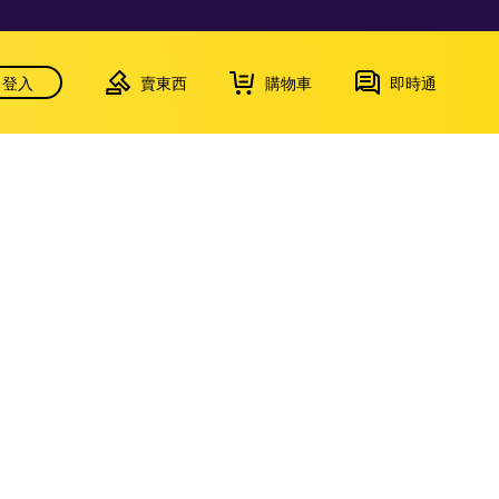
登入
賣東西
購物車
即時通