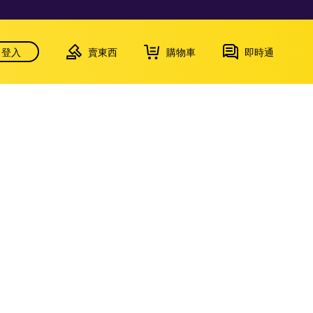
登入
賣東西
購物車
即時通