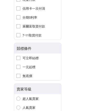
信用卡一次付清
分期0利率
萊爾富取貨付款
7-11取貨付款
競標條件
可立即結標
一元起標
無底價
賣家等級
超人氣賣家
人氣賣家