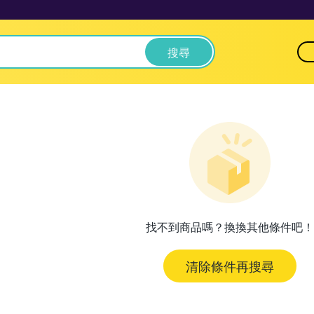
搜尋
找不到商品嗎？換換其他條件吧！
清除條件再搜尋