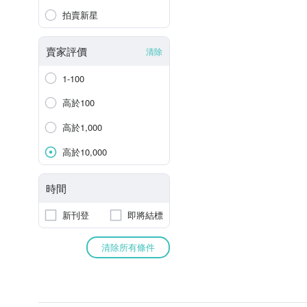
拍賣新星
賣家評價
清除
1-100
高於100
高於1,000
高於10,000
時間
新刊登
即將結標
清除所有條件