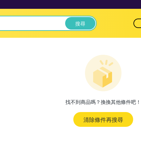
搜尋
找不到商品嗎？換換其他條件吧！
清除條件再搜尋