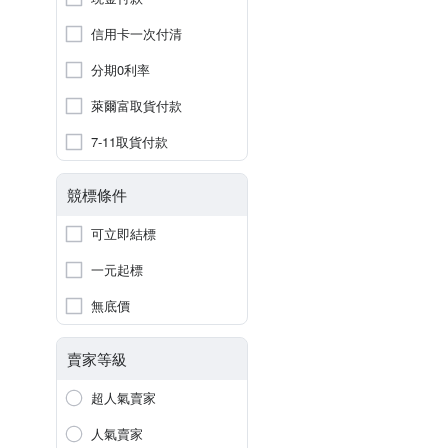
信用卡一次付清
分期0利率
萊爾富取貨付款
7-11取貨付款
競標條件
可立即結標
一元起標
無底價
賣家等級
超人氣賣家
人氣賣家