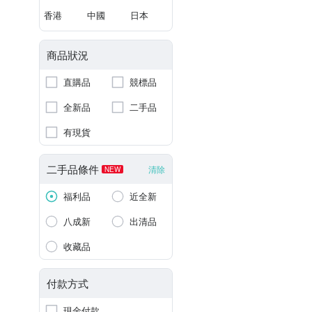
香港
中國
日本
商品狀況
直購品
競標品
全新品
二手品
有現貨
二手品條件
清除
NEW
福利品
近全新
八成新
出清品
收藏品
付款方式
現金付款