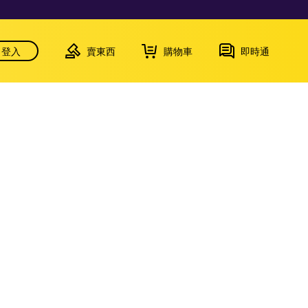
登入
賣東西
購物車
即時通