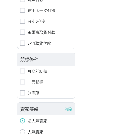
信用卡一次付清
分期0利率
萊爾富取貨付款
7-11取貨付款
競標條件
可立即結標
一元起標
無底價
賣家等級
清除
超人氣賣家
人氣賣家