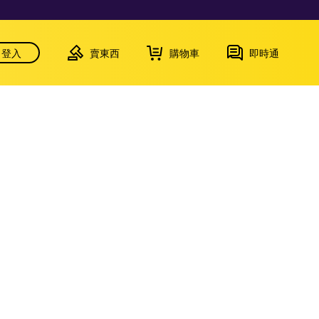
登入
賣東西
購物車
即時通