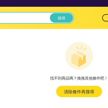
搜尋
找不到商品嗎？換換其他條件吧！
清除條件再搜尋