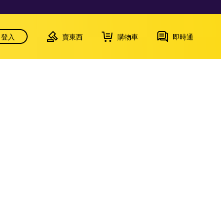
登入
賣東西
購物車
即時通