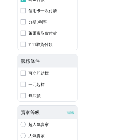
信用卡一次付清
分期0利率
萊爾富取貨付款
7-11取貨付款
競標條件
可立即結標
一元起標
無底價
賣家等級
清除
超人氣賣家
人氣賣家