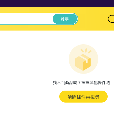
搜尋
找不到商品嗎？換換其他條件吧！
清除條件再搜尋