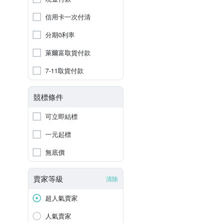
信用卡一次付清
分期0利率
萊爾富取貨付款
7-11取貨付款
競標條件
可立即結標
一元起標
無底價
賣家等級
清除
超人氣賣家
人氣賣家