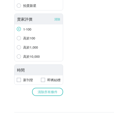
拍賣新星
賣家評價
清除
1-100
高於100
高於1,000
高於10,000
時間
新刊登
即將結標
清除所有條件