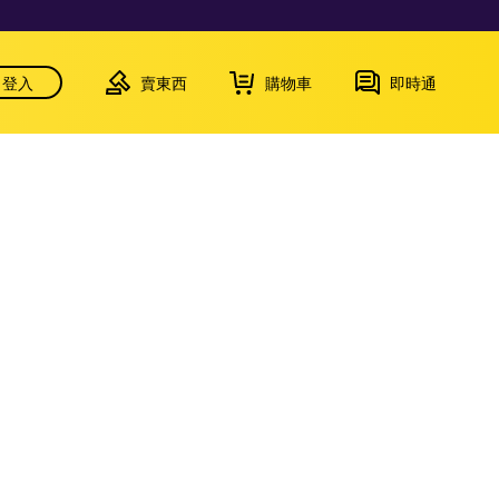
登入
賣東西
購物車
即時通