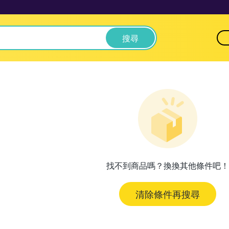
搜尋
找不到商品嗎？換換其他條件吧！
清除條件再搜尋