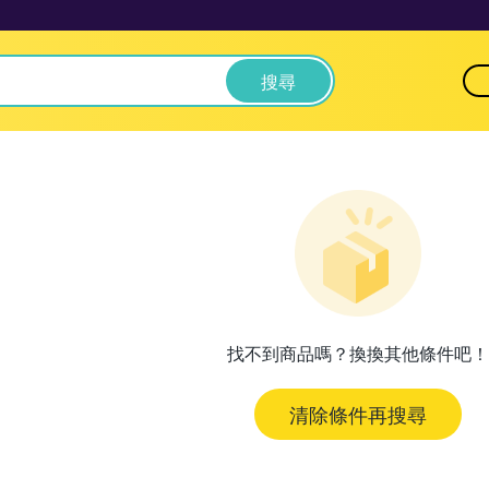
搜尋
找不到商品嗎？換換其他條件吧！
清除條件再搜尋