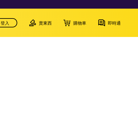
登入
賣東西
購物車
即時通