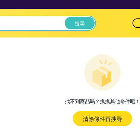
搜尋
找不到商品嗎？換換其他條件吧！
清除條件再搜尋