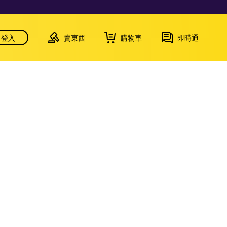
登入
賣東西
購物車
即時通