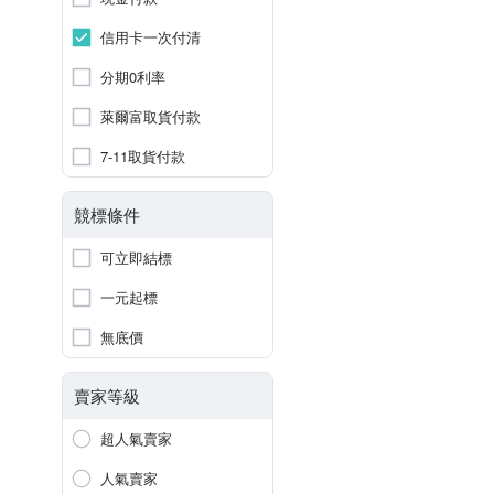
信用卡一次付清
分期0利率
萊爾富取貨付款
7-11取貨付款
競標條件
可立即結標
一元起標
無底價
賣家等級
超人氣賣家
人氣賣家