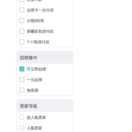
信用卡一次付清
分期0利率
萊爾富取貨付款
7-11取貨付款
競標條件
可立即結標
一元起標
無底價
賣家等級
超人氣賣家
人氣賣家