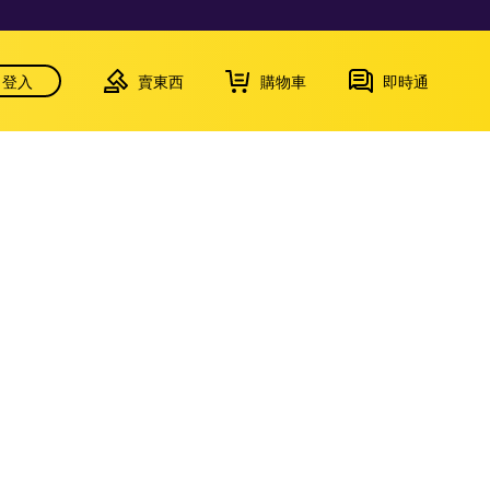
登入
賣東西
購物車
即時通