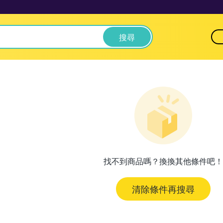
搜尋
找不到商品嗎？換換其他條件吧！
清除條件再搜尋