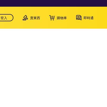
登入
賣東西
購物車
即時通