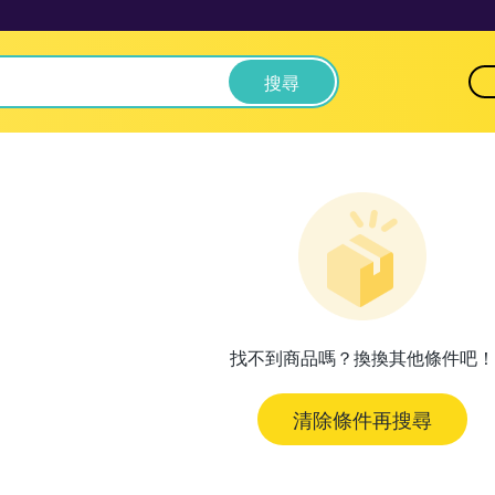
搜尋
找不到商品嗎？換換其他條件吧！
清除條件再搜尋