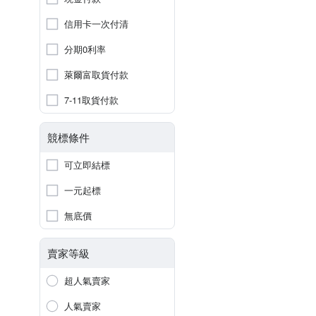
信用卡一次付清
分期0利率
萊爾富取貨付款
7-11取貨付款
競標條件
可立即結標
一元起標
無底價
賣家等級
超人氣賣家
人氣賣家