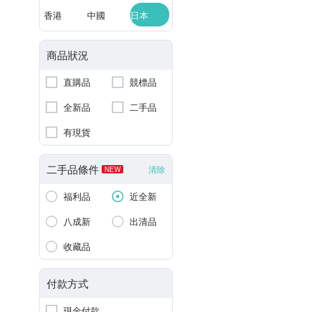
香港
中國
日本
商品狀況
直購品
競標品
全新品
二手品
有現貨
二手品條件
清除
NEW
福利品
近全新
八成新
出清品
收藏品
付款方式
現金付款