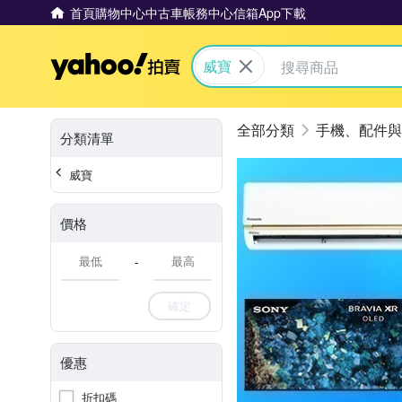
首頁
購物中心
中古車
帳務中心
信箱
App下載
Yahoo拍賣
威寶
手機、配件與
分類清單
威寶
價格
-
確定
優惠
折扣碼