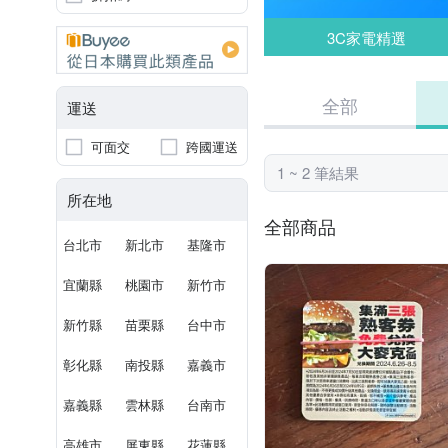
3C家電精選
全部
運送
可面交
跨國運送
1 ~ 2 筆結果
所在地
全部商品
台北市
新北市
基隆市
宜蘭縣
桃園市
新竹市
新竹縣
苗栗縣
台中市
彰化縣
南投縣
嘉義市
嘉義縣
雲林縣
台南市
高雄市
屏東縣
花蓮縣