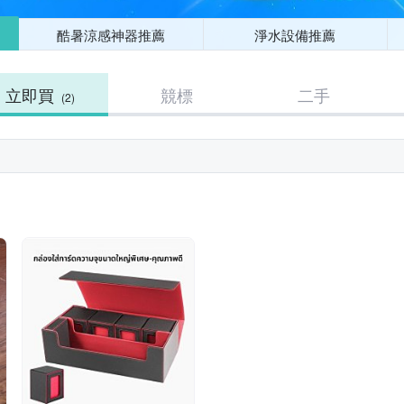
酷暑涼感神器推薦
淨水設備推薦
立即買
競標
二手
(2)