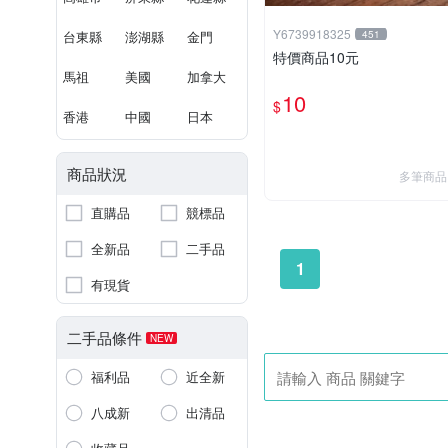
Y6739918325
台東縣
澎湖縣
金門
451
特價商品10元
馬祖
美國
加拿大
10
$
香港
中國
日本
商品狀況
多筆商品
直購品
競標品
全新品
二手品
1
有現貨
二手品條件
NEW
福利品
近全新
八成新
出清品