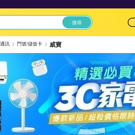
搜尋
威寶
通訊
門號/儲值卡