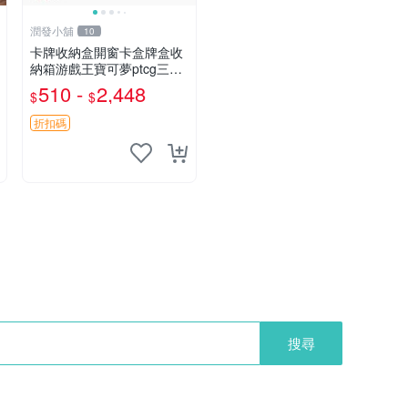
潤發小舖
10
卡牌收納盒開窗卡盒牌盒收
納箱游戲王寶可夢ptcg三國
殺海賊王dtcg
510 -
2,448
$
$
折扣碼
搜尋