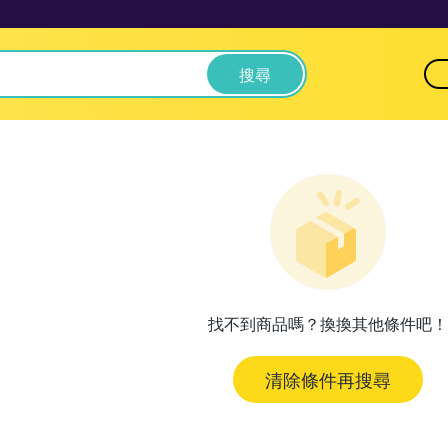
搜尋
找不到商品嗎？換換其他條件吧！
清除條件再搜尋