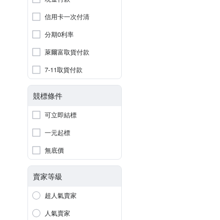
信用卡一次付清
分期0利率
萊爾富取貨付款
7-11取貨付款
競標條件
可立即結標
一元起標
無底價
賣家等級
超人氣賣家
人氣賣家