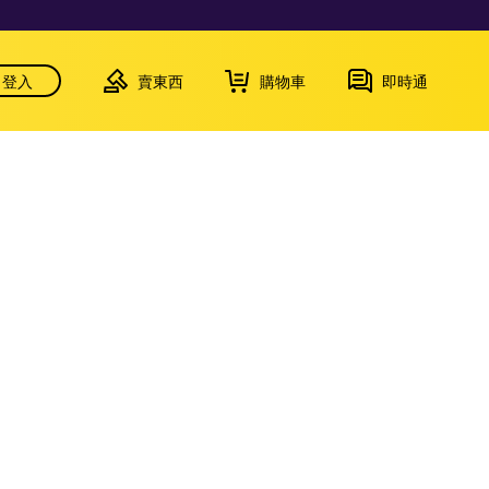
登入
賣東西
購物車
即時通