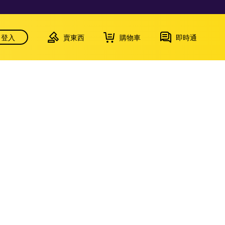
登入
賣東西
購物車
即時通