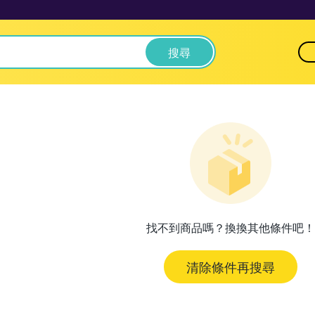
搜尋
找不到商品嗎？換換其他條件吧！
清除條件再搜尋