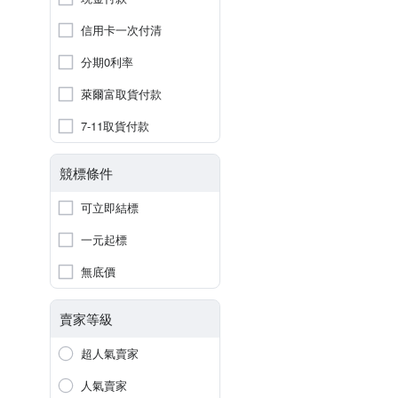
信用卡一次付清
分期0利率
萊爾富取貨付款
7-11取貨付款
競標條件
可立即結標
一元起標
無底價
賣家等級
超人氣賣家
人氣賣家