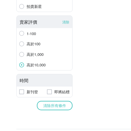
拍賣新星
賣家評價
清除
1-100
高於100
高於1,000
高於10,000
時間
新刊登
即將結標
清除所有條件