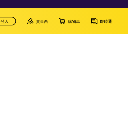
登入
賣東西
購物車
即時通