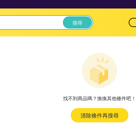
搜尋
找不到商品嗎？換換其他條件吧！
清除條件再搜尋