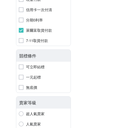
信用卡一次付清
分期0利率
萊爾富取貨付款
7-11取貨付款
競標條件
可立即結標
一元起標
無底價
賣家等級
超人氣賣家
人氣賣家