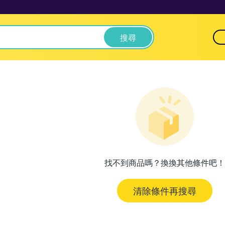
搜尋
找不到商品嗎？換換其他條件吧！
清除條件再搜尋