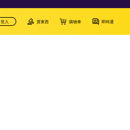
登入
賣東西
購物車
即時通