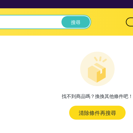
搜尋
找不到商品嗎？換換其他條件吧！
清除條件再搜尋