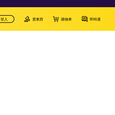
登入
賣東西
購物車
即時通