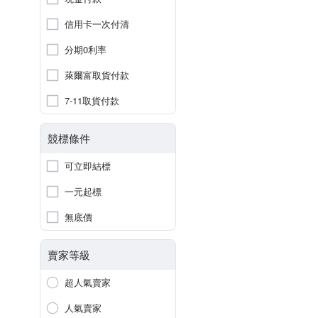
信用卡一次付清
分期0利率
萊爾富取貨付款
7-11取貨付款
競標條件
可立即結標
一元起標
無底價
賣家等級
超人氣賣家
人氣賣家