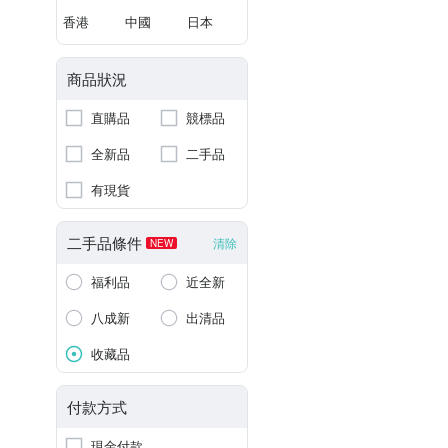
香港
中國
日本
商品狀況
直購品
競標品
全新品
二手品
有現貨
二手品條件
清除
NEW
福利品
近全新
八成新
出清品
收藏品
付款方式
現金付款