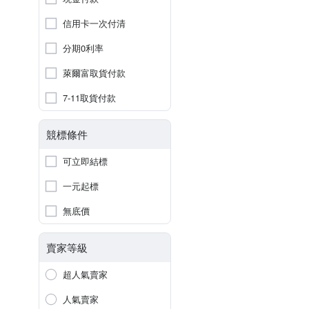
信用卡一次付清
分期0利率
萊爾富取貨付款
7-11取貨付款
競標條件
可立即結標
一元起標
無底價
賣家等級
超人氣賣家
人氣賣家