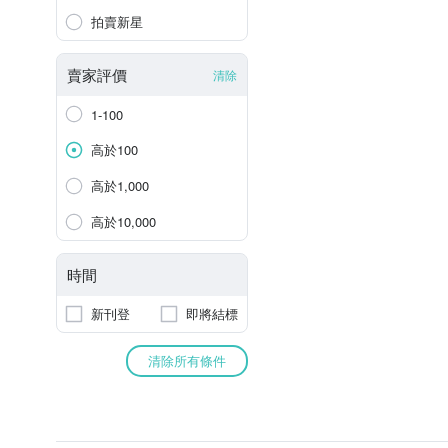
拍賣新星
賣家評價
清除
1-100
高於100
高於1,000
高於10,000
時間
新刊登
即將結標
清除所有條件