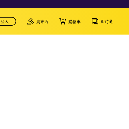
登入
賣東西
購物車
即時通