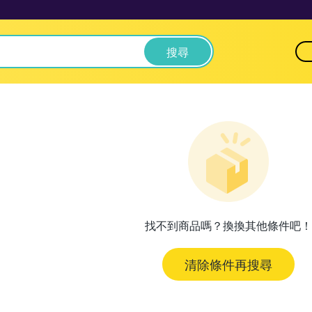
搜尋
找不到商品嗎？換換其他條件吧！
清除條件再搜尋