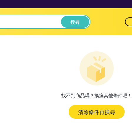
搜尋
找不到商品嗎？換換其他條件吧！
清除條件再搜尋