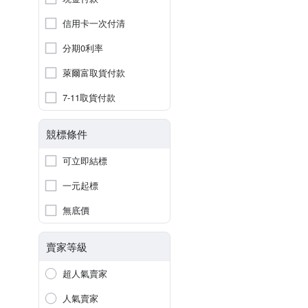
信用卡一次付清
分期0利率
萊爾富取貨付款
7-11取貨付款
競標條件
可立即結標
一元起標
無底價
賣家等級
超人氣賣家
人氣賣家