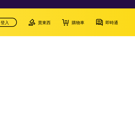
登入
賣東西
購物車
即時通