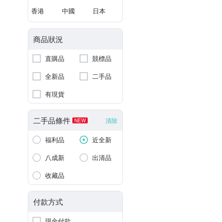
香港
中國
日本
商品狀況
直購品
競標品
全新品
二手品
有現貨
二手品條件
清除
NEW
福利品
近全新
八成新
出清品
收藏品
付款方式
現金付款