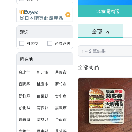
3C家電精選
全部
運送
(2)
可面交
跨國運送
1 ~ 2 筆結果
所在地
全部商品
台北市
新北市
基隆市
宜蘭縣
桃園市
新竹市
新竹縣
苗栗縣
台中市
彰化縣
南投縣
嘉義市
嘉義縣
雲林縣
台南市
高雄市
屏東縣
花蓮縣