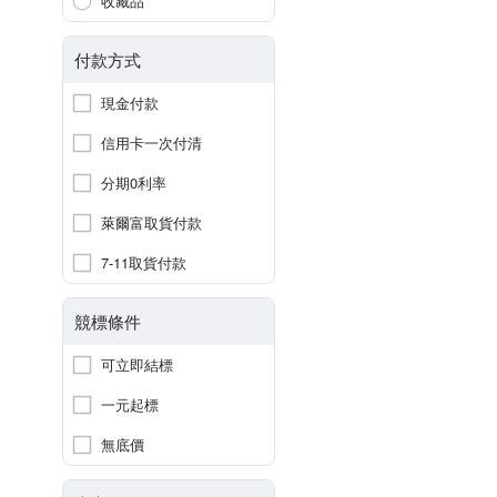
收藏品
付款方式
現金付款
信用卡一次付清
分期0利率
萊爾富取貨付款
7-11取貨付款
競標條件
可立即結標
一元起標
無底價