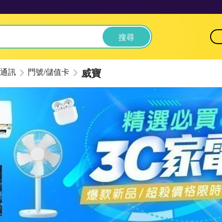
搜尋
威寶
通訊
門號/儲值卡