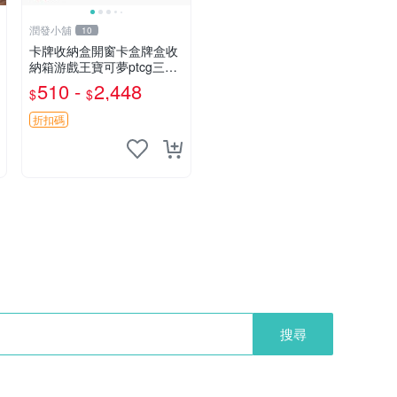
潤發小舖
10
卡牌收納盒開窗卡盒牌盒收
納箱游戲王寶可夢ptcg三國
殺海賊王dtcg
510 -
2,448
$
$
折扣碼
搜尋