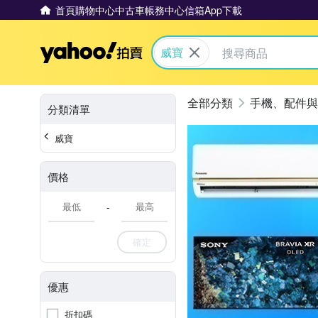
首頁
購物中心
中古車
帳務中心
信箱
App下載
Yahoo拍賣
威寶
手機、配件與
分類清單
威寶
價格
-
確定
優惠
折扣碼