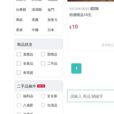
Y6739918325
台東縣
澎湖縣
金門
450
特價商品10元
馬祖
美國
加拿大
10
$
香港
中國
日本
商品狀況
多筆商品
直購品
競標品
全新品
二手品
1
有現貨
二手品條件
NEW
福利品
近全新
八成新
出清品