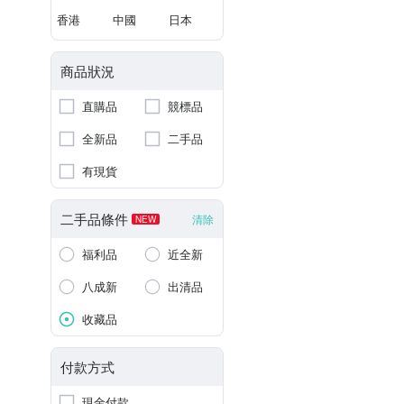
香港
中國
日本
商品狀況
直購品
競標品
全新品
二手品
有現貨
二手品條件
清除
NEW
福利品
近全新
八成新
出清品
收藏品
付款方式
現金付款