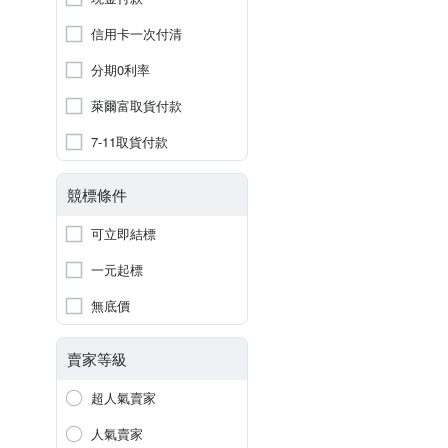
信用卡一次付清
分期0利率
萊爾富取貨付款
7-11取貨付款
競標條件
可立即結標
一元起標
無底價
賣家等級
超人氣賣家
人氣賣家