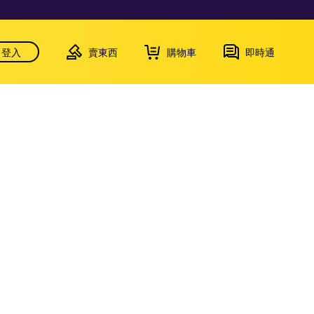
登入
賣東西
購物車
即時通