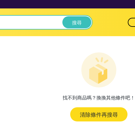
搜尋
找不到商品嗎？換換其他條件吧！
清除條件再搜尋