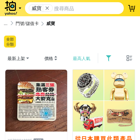
威寶
登
門號/儲值卡
威寶
全部
分類
最新上架
價格
最高人氣