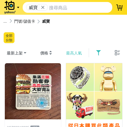
威寶
登
門號/儲值卡
威寶
全部
分類
最新上架
價格
最高人氣